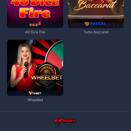
40 Dice Fire
Turbo Baccarat
Wheelbet