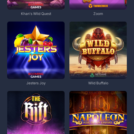
Khan's Wild Quest
Zoom
Jesters Joy
Wild Buffalo