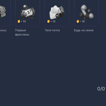
+
50
+
20
+
30
бонус
Первые
Твоя почта
Будь на связи
фриспины
0/0