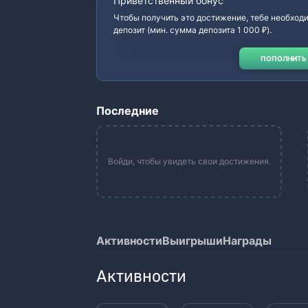
Приветственный бонус
Чтобы получить это достижение, тебе необход
депозит (мин. сумма депозита 1 000 ₽).
ПОПОЛНИТЬ
Последние
Войди, чтобы увидеть свои достижения.
Активности
Выигрыши
Награды
Активности