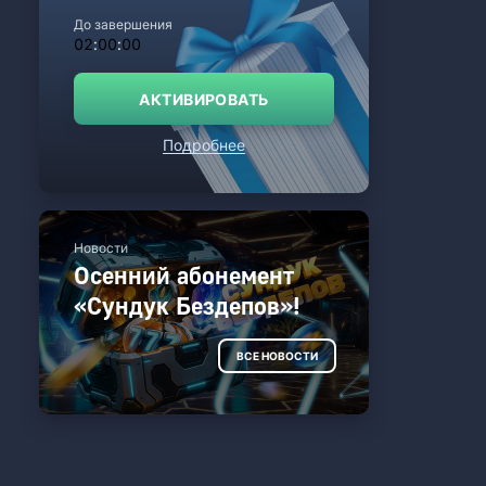
До завершения
0
2
:
0
0
:
0
0
АКТИВИРОВАТЬ
Подробнее
Новости
Осенний абонемент
«Сундук Бездепов»!
ВСЕ НОВОСТИ