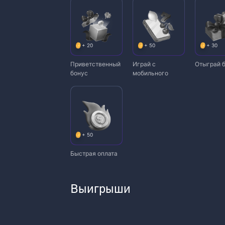
+
20
+
50
+
30
Приветственный
Играй с
Отыграй 
бонус
мобильного
+
50
Быстрая оплата
Выигрыши