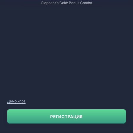
Elephant's Gold: Bonus Combo
Демо игра
РЕГИСТРАЦИЯ